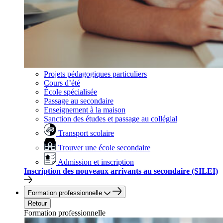
Projets pédagogiques particuliers
Cours d’été
École spécialisée
Passage au secondaire
Enseignement à la maison
Sanction des études et passage au collégial
Transport scolaire
Trouver une école secondaire
Admission et inscription
Inscription des nouveaux arrivants au secondaire (SILEI)
Formation professionnelle
Retour
Formation professionnelle