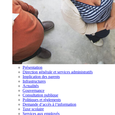
Présentation
Direction générale et services administratifs
Implication des parents
Infrastructures
Actualités
Gouvernance
Consultation publique
Politiques et règlements
Demande d’accès à l’information
Taxe scolaire
Services aux employés