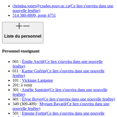
christina.jones@cssdgs.gouv.qc.ca
(Ce lien s'ouvrira dans une
nouvelle fenêtre)
514 380-8899, poste 4751
Liste du personnel
Personnel enseignant
001 :
Émilie Anctil
(Ce lien s'ouvrira dans une nouvelle
fenêtre)
011 :
Karine Guérin
(Ce lien s'ouvrira dans une nouvelle
fenêtre)
101 :
Vickiane Lantagne
201: à venir
301 :
Amélie Santoire
(Ce lien s'ouvrira dans une nouvelle
fenêtre)
401 :
Élyse Boyer
(Ce lien s'ouvrira dans une nouvelle fenêtre)
349 (309-409) :
Myriam Bayard
(Ce lien s'ouvrira dans une
nouvelle fenêtre)
501 :
Etienne Fortin
(Ce lien s'ouvrira dans une nouvelle