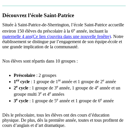
Découvrez l’école Saint-Patrice
Située à Saint-Patrice-de-Sherrington, l’école Saint-Patrice accueille
e
environ 150 élèves du préscolaire à la 6
année, incluant la
maternelle 4 ans
(Ce lien s'ouvrira dans une nouvelle fenêtre)
. Notre
établissement se distingue par l’engagement de son équipe-école et
une grande implication de la communauté.
Nos élèves sont répartis dans 10 groupes :
Préscolaire
: 2 groupes
er
re
e
1
cycle
: 1 groupe de 1
année et 1 groupe de 2
année
e
e
e
2
cycle
: 1 groupe de 3
année, 1 groupe de 4
année et un
e
e
groupe multi 3
et 4
années
e
e
e
3
cycle
: 1 groupe de 5
année et 1 groupe de 6
année
Dès le préscolaire, tous les élèves ont des cours d’éducation
physique. De plus, dès la première année, toutes et tous profitent de
cours d’anglais et d’art dramatique.