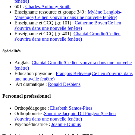
fenêtre)
601 :
Charles-Anthony Smith
Enseignante ressource et groupe 349 :
Mylène Langlois-
Marengos
(Ce lien s'ouvrira dans une nouvelle fenêtre)
Enseignante et CCQ (gr. 101) :
Catherine Boyer
(Ce lien
s'ouvrira dans une nouvelle fenêtre)
Enseignante et CCQ (gr. 401) :
Chantal Grondin
(Ce lien
s'ouvrira dans une nouvelle fenêtre)
Spécialités
Anglais:
Chantal Grondin
(Ce lien s'ouvrira dans une nouvelle
fenêtre)
Éducation physique :
François Béliveau
(Ce lien s'ouvrira dans
une nouvelle fenêtre)
Art dramatique :
Ronald Desbiens
Personnel professionnel
Orthopédagogue :
Elisabeth Santos-Pires
Orthophoniste :
Sandrine Jacquin Dit Pingeon
(Ce lien
s'ouvrira dans une nouvelle fenêtre)
Psychoéducatrice :
Joannie Dupuis