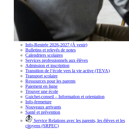
Info-Rentrée 2026-2027 (À venir)
Bulletins et relevés de notes
Calendriers scolaires
Services professionnels aux élèves
Admission et inscription
Transition de l’école vers la vie active (TEVA)
Transport scolaire
Ressources pour les parents
Paiement en ligne
Trouver une école
Guichet-conseil – Information et orientation
Info-fermeture
Nouveaux arrivants
Santé et prévention
Service Relations avec les parents, les élèves et les
citoyens (SRPEC)