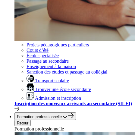
Projets pédagogiques particuliers
Cours d’été
École spécialisée
Passage au secondaire
Enseignement à la maison
Sanction des études et passage au collégial
Transport scolaire
Trouver une école secondaire
Admission et inscription
Inscription des nouveaux arrivants au secondaire (SILEI)
Formation professionnelle
Retour
Formation professionnelle