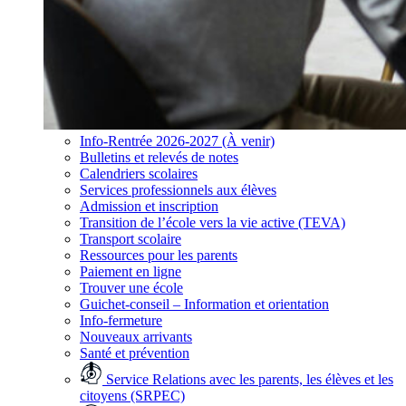
Info-Rentrée 2026-2027 (À venir)
Bulletins et relevés de notes
Calendriers scolaires
Services professionnels aux élèves
Admission et inscription
Transition de l’école vers la vie active (TEVA)
Transport scolaire
Ressources pour les parents
Paiement en ligne
Trouver une école
Guichet-conseil – Information et orientation
Info-fermeture
Nouveaux arrivants
Santé et prévention
Service Relations avec les parents, les élèves et les
citoyens (SRPEC)