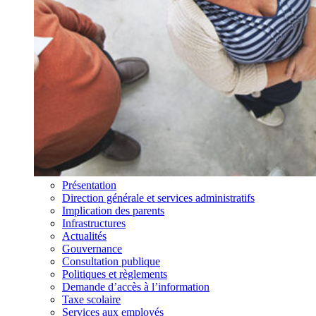
Présentation
Direction générale et services administratifs
Implication des parents
Infrastructures
Actualités
Gouvernance
Consultation publique
Politiques et règlements
Demande d’accès à l’information
Taxe scolaire
Services aux employés