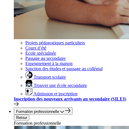
Projets pédagogiques particuliers
Cours d’été
École spécialisée
Passage au secondaire
Enseignement à la maison
Sanction des études et passage au collégial
Transport scolaire
Trouver une école secondaire
Admission et inscription
Inscription des nouveaux arrivants au secondaire (SILEI)
Formation professionnelle
Retour
Formation professionnelle