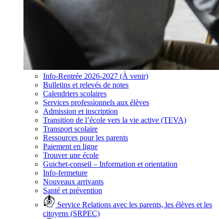
Info-Rentrée 2026-2027 (À venir)
Bulletins et relevés de notes
Calendriers scolaires
Services professionnels aux élèves
Admission et inscription
Transition de l’école vers la vie active (TEVA)
Transport scolaire
Ressources pour les parents
Paiement en ligne
Trouver une école
Guichet-conseil – Information et orientation
Info-fermeture
Nouveaux arrivants
Santé et prévention
Service Relations avec les parents, les élèves et les
citoyens (SRPEC)