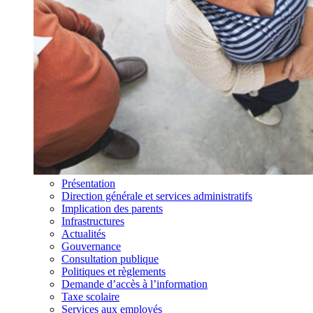
Présentation
Direction générale et services administratifs
Implication des parents
Infrastructures
Actualités
Gouvernance
Consultation publique
Politiques et règlements
Demande d’accès à l’information
Taxe scolaire
Services aux employés